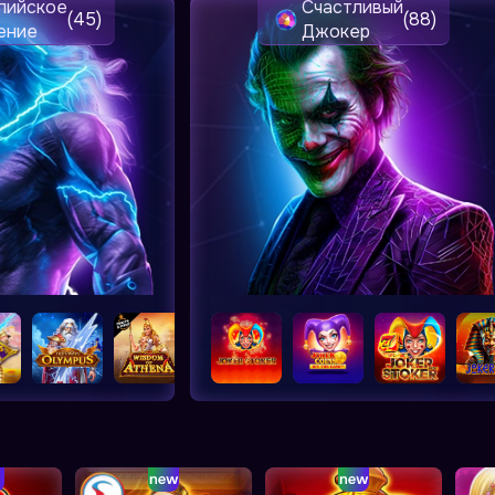
пийское
Счастливый
(45)
(88)
ение
Джокер