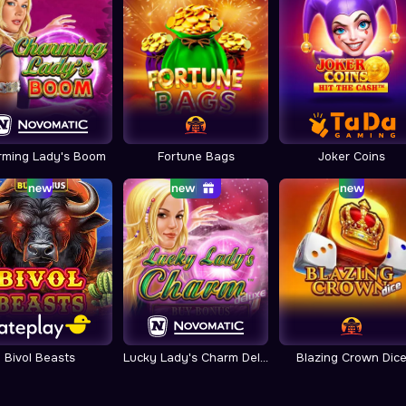
rming Lady's Boom
Fortune Bags
Joker Coins
Bivol Beasts
Lucky Lady's Charm Deluxe Buy Bonus
Blazing Crown Dic