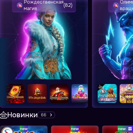
Рождественская
Олим
(82)
магия
вращ
Новинки
66