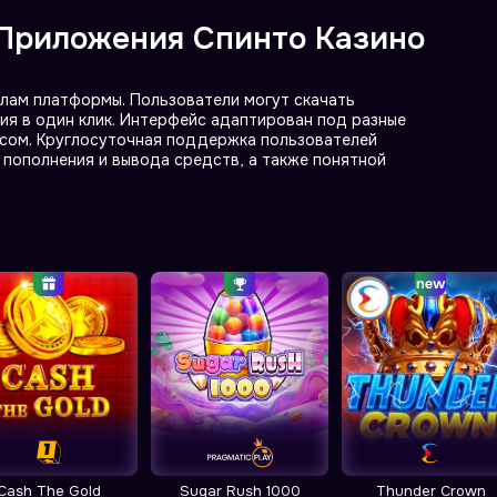
 Приложения Спинто Казино
елам платформы. Пользователи могут скачать
ия в один клик. Интерфейс адаптирован под разные
нсом. Круглосуточная поддержка пользователей
 пополнения и вывода средств, а также понятной
Cash The Gold
Sugar Rush 1000
Thunder Crown