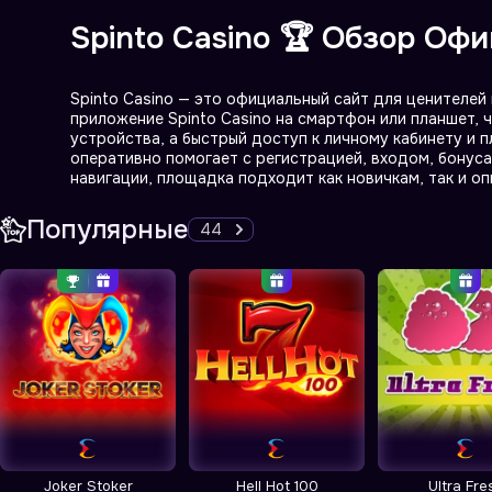
Spinto Casino 🏆 Обзор О
Spinto Casino — это официальный сайт для ценителей
приложение Spinto Casino на смартфон или планшет, 
устройства, а быстрый доступ к личному кабинету и
оперативно помогает с регистрацией, входом, бонус
навигации, площадка подходит как новичкам, так и о
Популярные
44
Joker Stoker
Hell Hot 100
Ultra Fre