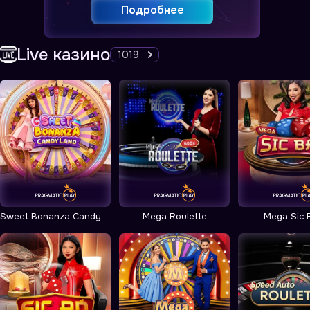
Подробнее
Live казино
1019
Sweet Bonanza CandyLand
Mega Roulette
Mega Sic 