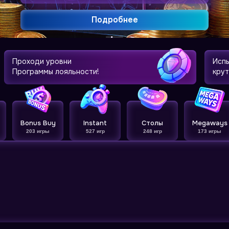
Проходи уровни
Испы
Программы лояльности!
крут
Bonus Buy
Instant
Столы
Megaways
203 игры
527 игр
248 игр
173 игры
Шопоманы!
Подставляйте карманы!